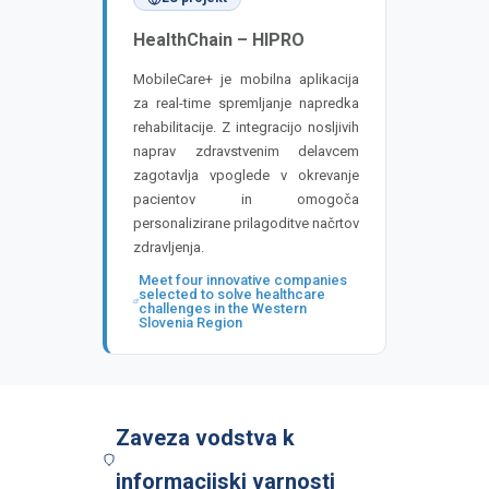
HealthChain – HIPRO
MobileCare+ je mobilna aplikacija
za real-time spremljanje napredka
rehabilitacije. Z integracijo nosljivih
naprav zdravstvenim delavcem
zagotavlja vpoglede v okrevanje
pacientov in omogoča
personalizirane prilagoditve načrtov
zdravljenja.
Meet four innovative companies
selected to solve healthcare
challenges in the Western
Slovenia Region
Zaveza vodstva k
informacijski varnosti